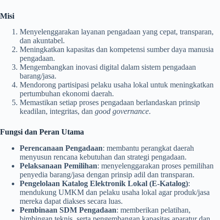
Misi
Menyelenggarakan layanan pengadaan yang cepat, transparan,
dan akuntabel.
Meningkatkan kapasitas dan kompetensi sumber daya manusia
pengadaan.
Mengembangkan inovasi digital dalam sistem pengadaan
barang/jasa.
Mendorong partisipasi pelaku usaha lokal untuk meningkatkan
pertumbuhan ekonomi daerah.
Memastikan setiap proses pengadaan berlandaskan prinsip
keadilan, integritas, dan
good governance
.
Fungsi dan Peran Utama
Perencanaan Pengadaan
: membantu perangkat daerah
menyusun rencana kebutuhan dan strategi pengadaan.
Pelaksanaan Pemilihan
: menyelenggarakan proses pemilihan
penyedia barang/jasa dengan prinsip adil dan transparan.
Pengelolaan Katalog Elektronik Lokal (E-Katalog)
:
mendukung UMKM dan pelaku usaha lokal agar produk/jasa
mereka dapat diakses secara luas.
Pembinaan SDM Pengadaan
: memberikan pelatihan,
bimbingan teknis, serta pengembangan kapasitas aparatur dan