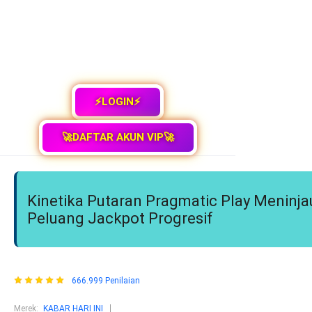
⚡LOGIN⚡
🚀DAFTAR AKUN VIP🚀
Kinetika Putaran Pragmatic Play Menin
Peluang Jackpot Progresif
666.999 Penilaian
Merek:
KABAR HARI INI