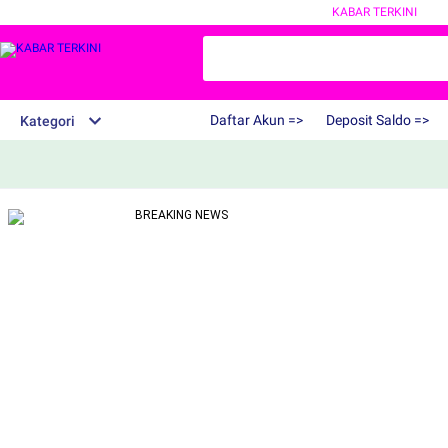
KABAR TERKINI
Daftar Akun =>
Deposit Saldo =>
Kategori