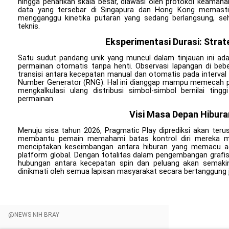
hingga penarikan skala besar, diawasi oleh protokol keaman
data yang tersebar di Singapura dan Hong Kong memastik
mengganggu kinetika putaran yang sedang berlangsung, seh
teknis.
Eksperimentasi Durasi: Strat
Satu sudut pandang unik yang muncul dalam tinjauan ini adala
permainan otomatis tanpa henti. Observasi lapangan di beb
transisi antara kecepatan manual dan otomatis pada interva
Number Generator (RNG). Hal ini dianggap mampu memecah 
mengkalkulasi ulang distribusi simbol-simbol bernilai tin
permainan.
Visi Masa Depan Hiburan
Menuju sisa tahun 2026, Pragmatic Play diprediksi akan ter
membantu pemain memahami batas kontrol diri mereka melalu
menciptakan keseimbangan antara hiburan yang memacu adr
platform global. Dengan totalitas dalam pengembangan grafis
hubungan antara kecepatan spin dan peluang akan semakin 
dinikmati oleh semua lapisan masyarakat secara bertanggung 
@NEWS NIH BRAY